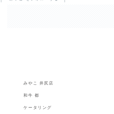
みやこ 井尻店
和牛 都
ケータリング