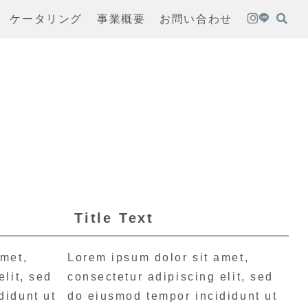
ケータリング
事業概要
お問い合わせ
Title Text
amet,
Lorem ipsum dolor sit amet,
elit, sed
consectetur adipiscing elit, sed
didunt ut
do eiusmod tempor incididunt ut