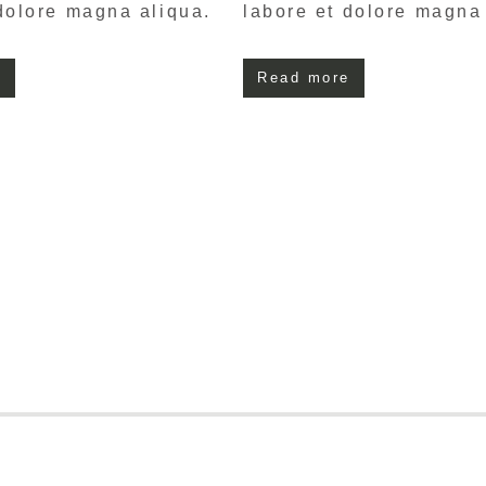
dolore magna aliqua.
labore et dolore magna
e
Read more