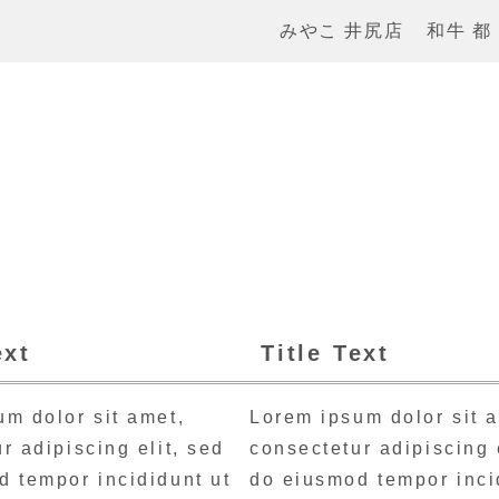
みやこ 井尻店
和牛 都
ext
Title Text
m dolor sit amet,
Lorem ipsum dolor sit 
r adipiscing elit, sed
consectetur adipiscing 
d tempor incididunt ut
do eiusmod tempor inci