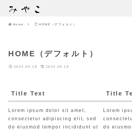
Home
HOME（デフォルト）
HOME（デフォルト）
2024.09.18
2024.09.19
Title Text
Title T
Lorem ipsum dolor sit amet,
Lorem ipsu
consectetur adipiscing elit, sed
consectetu
do eiusmod tempor incididunt ut
do eiusmo